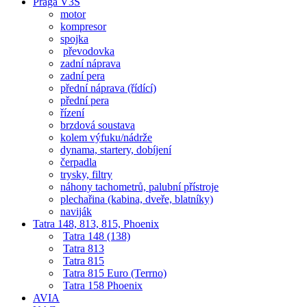
Praga V3S
motor
kompresor
spojka
převodovka
zadní náprava
zadní pera
přední náprava (řídící)
přední pera
řízení
brzdová soustava
kolem výfuku/nádrže
dynama, startery, dobíjení
čerpadla
trysky, filtry
náhony tachometrů, palubní přístroje
plechařina (kabina, dveře, blatníky)
naviják
Tatra 148, 813, 815, Phoenix
Tatra 148 (138)
Tatra 813
Tatra 815
Tatra 815 Euro (Terrno)
Tatra 158 Phoenix
AVIA