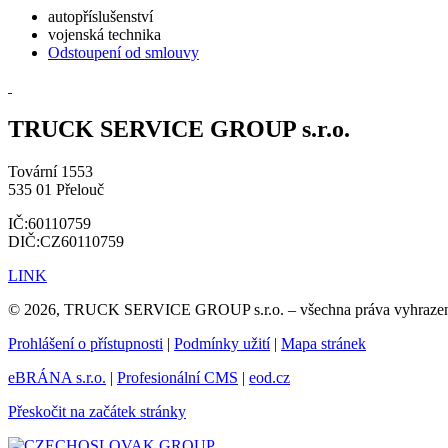
autopříslušenství
vojenská technika
Odstoupení od smlouvy
TRUCK SERVICE GROUP s.r.o.
Tovární 1553
535 01 Přelouč
IČ:60110759
DIČ:CZ60110759
LINK
© 2026, TRUCK SERVICE GROUP s.r.o. – všechna práva vyhraze
Prohlášení o přístupnosti
|
Podmínky užití
|
Mapa stránek
eBRÁNA s.r.o.
|
Profesionální CMS
|
eod.cz
Přeskočit na začátek stránky