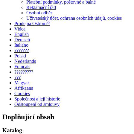
Platební podmínky, poštovné a balné
Reklamační řád
Osobní odběr
Uživatelský účet, ochrana osobních údajů, cookies
Prodejna Ostroměř
Videa
English
Deutsch
Italiano
???????
Polski
Nederlands
Français
?????????
???
Magyar
Afrikaans
Cookies
Společnost a její historie
Odstoupení od smlouvy
Doplňující obsah
Katalog