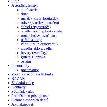
UAZ
Autopříslušenství
autobaterie
duše
majáky, kryty, houkačky
odrazky, reflexní značení
stírací lišty (stěrače)
světla, svítilny, kryty světel
upínací pásy, tažná lana
nářadí a stroje
ventil EV (elektroventil)
zrcadla, sklo zrcadla
hevery (zvedáky)
gufera + ložiska
ostatní
Pneumatiky
pneumatiky
Vojenská vozidla a technika
BAZAR
Základní udaje
Kontakty
Podmínky užití
Prohlášení o přístupnosti
Ochrana osobních údajů
Jak nakupovat