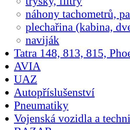
trysky, filtry
náhony tachometrů, pal
plechařina (kabina, dve
naviják
Tatra 148, 813, 815, Pho
AVIA
UAZ
Autopříslušenství
Pneumatiky
Vojenská vozidla a techn