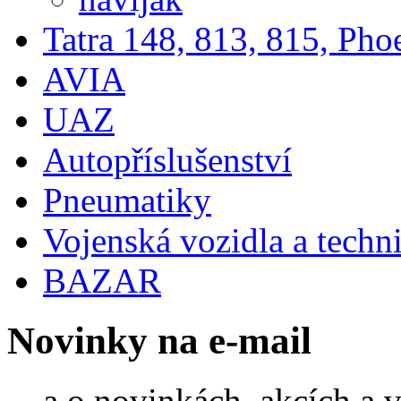
Tatra 148, 813, 815, Pho
AVIA
UAZ
Autopříslušenství
Pneumatiky
Vojenská vozidla a techn
BAZAR
Novinky na e-mail
... a o novinkách, akcích a