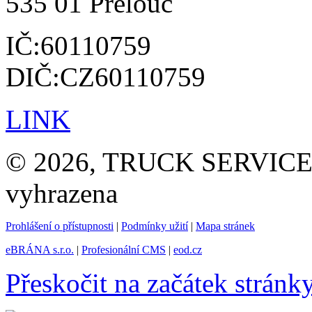
535 01 Přelouč
IČ:60110759
DIČ:CZ60110759
LINK
© 2026, TRUCK SERVICE G
vyhrazena
Prohlášení o přístupnosti
|
Podmínky užití
|
Mapa stránek
eBRÁNA s.r.o.
|
Profesionální CMS
|
eod.cz
Přeskočit na začátek stránk