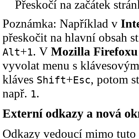
Přeskočí na začátek strán
Poznámka: Například v
Int
přeskočit na hlavní obsah s
+
. V
Mozilla Firefoxu
Alt
1
vyvolat menu s klávesovým
kláves
+
, potom s
Shift
Esc
např.
.
1
Externí odkazy a nová o
Odkazy vedoucí mimo tuto 