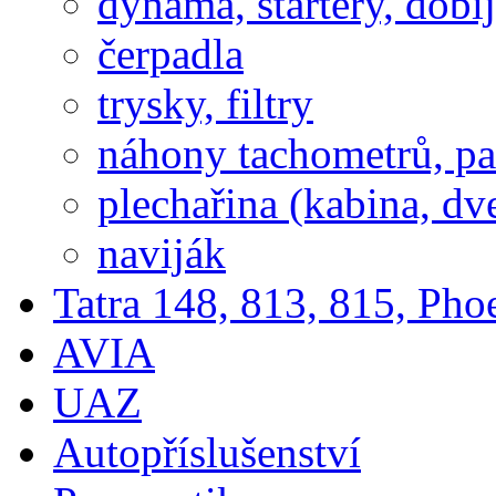
dynama, startery, dobí
čerpadla
trysky, filtry
náhony tachometrů, pal
plechařina (kabina, dve
naviják
Tatra 148, 813, 815, Pho
AVIA
UAZ
Autopříslušenství