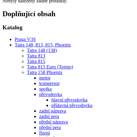
Nebyly nalezeny žádné produkty.
Doplňující obsah
Katalog
Praga V3S
Tatra 148, 813, 815, Phoenix
Tatra 148 (138)
Tatra 813
Tatra 815
Tatra 815 Euro (Terrno)
Tatra 158 Phoenix
motor
kompresor
spojka
převodovka
hlavní převodovka
přídavná převodovka
zadní náprava
zadní pera
přední náprava
přední pera
řízení