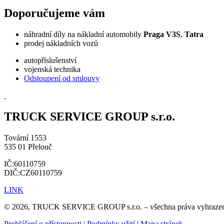
Doporučujeme vám
náhradní díly na nákladní automobily
Praga V3S
,
Tatra
prodej nákladních vozů
autopříslušenství
vojenská technika
Odstoupení od smlouvy
TRUCK SERVICE GROUP s.r.o.
Tovární 1553
535 01 Přelouč
IČ:60110759
DIČ:CZ60110759
LINK
© 2026, TRUCK SERVICE GROUP s.r.o. – všechna práva vyhraze
Prohlášení o přístupnosti
|
Podmínky užití
|
Mapa stránek