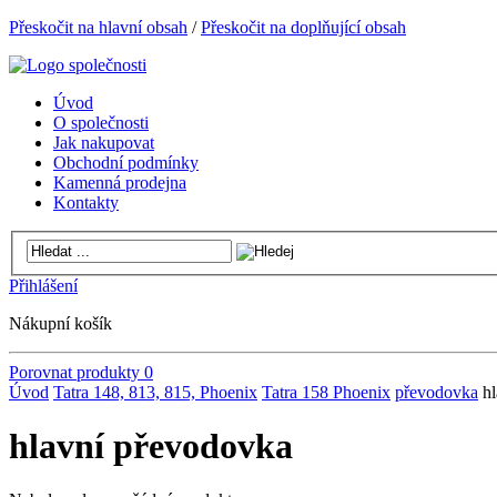
Přeskočit na hlavní obsah
/
Přeskočit na doplňující obsah
Úvod
O společnosti
Jak nakupovat
Obchodní podmínky
Kamenná prodejna
Kontakty
Přihlášení
Nákupní košík
Porovnat produkty
0
Úvod
Tatra 148, 813, 815, Phoenix
Tatra 158 Phoenix
převodovka
h
hlavní převodovka