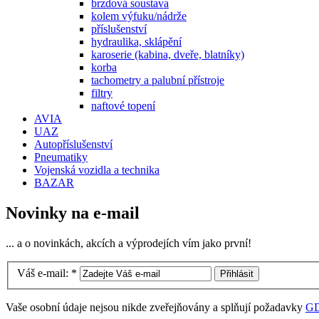
brzdová soustava
kolem výfuku/nádrže
příslušenství
hydraulika, sklápění
karoserie (kabina, dveře, blatníky)
korba
tachometry a palubní přístroje
filtry
naftové topení
AVIA
UAZ
Autopříslušenství
Pneumatiky
Vojenská vozidla a technika
BAZAR
Novinky na e-mail
... a o novinkách, akcích a výprodejích vím jako první!
Váš e-mail:
*
Vaše osobní údaje nejsou nikde zveřejňovány a splňují požadavky
G