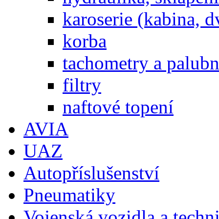
karoserie (kabina, d
korba
tachometry a palubní
filtry
naftové topení
AVIA
UAZ
Autopříslušenství
Pneumatiky
Vojenská vozidla a techn