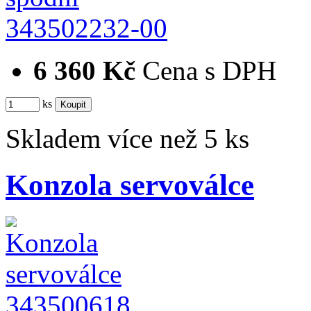
343502232-00
6 360 Kč
Cena s DPH
ks
Skladem více než 5 ks
Konzola servoválce
343500618