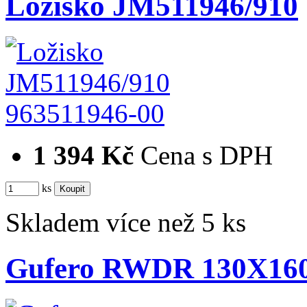
Ložisko JM511946/910
963511946-00
1 394 Kč
Cena s DPH
ks
Skladem více než 5 ks
Gufero RWDR 130X160