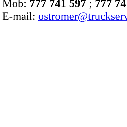
Mob:
777 741 597
;
777 74
E-mail:
ostromer@truckserv