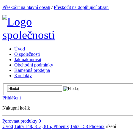
Přeskočit na hlavní obsah
/
Přeskočit na doplňující obsah
Úvod
O společnosti
Jak nakupovat
Obchodní podmínky
Kamenná prodejna
Kontakty
Přihlášení
Nákupní košík
Porovnat produkty
0
Úvod
Tatra 148, 813, 815, Phoenix
Tatra 158 Phoenix
řízení