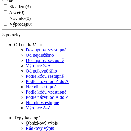
Cena:
Skladem
(3)
Akce
(0)
Novinka
(0)
Výprodej
(0)
3
položky
Od nejdražšího
Dostupnost vzestupně
Od nejdražšího
Dostupnost sestupně
Výrobce Z-A
Od nejlevnějšího
Podle kódu sestupně
Podle názvu od Z do A
Neřadit sestupně
Podle kódu vzestupně
Podle názvu od A do Z
Neřadit vzestupně
Výrobce A-Z
Typy katalogů
Obrázkový výpis
Řádkový výpis