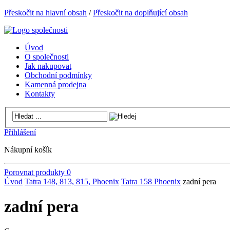
Přeskočit na hlavní obsah
/
Přeskočit na doplňující obsah
Úvod
O společnosti
Jak nakupovat
Obchodní podmínky
Kamenná prodejna
Kontakty
Přihlášení
Nákupní košík
Porovnat produkty
0
Úvod
Tatra 148, 813, 815, Phoenix
Tatra 158 Phoenix
zadní pera
zadní pera