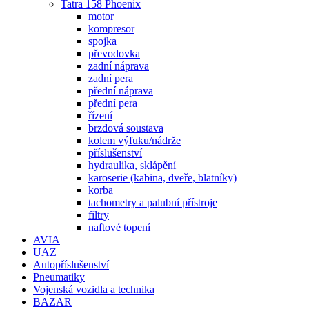
Tatra 158 Phoenix
motor
kompresor
spojka
převodovka
zadní náprava
zadní pera
přední náprava
přední pera
řízení
brzdová soustava
kolem výfuku/nádrže
příslušenství
hydraulika, sklápění
karoserie (kabina, dveře, blatníky)
korba
tachometry a palubní přístroje
filtry
naftové topení
AVIA
UAZ
Autopříslušenství
Pneumatiky
Vojenská vozidla a technika
BAZAR