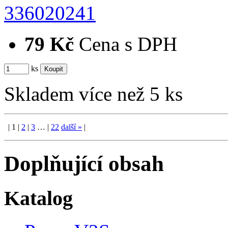
336020241
79 Kč
Cena s DPH
ks
Skladem více než 5 ks
|
1
|
2
|
3
…
|
22
další
»
|
Doplňující obsah
Katalog