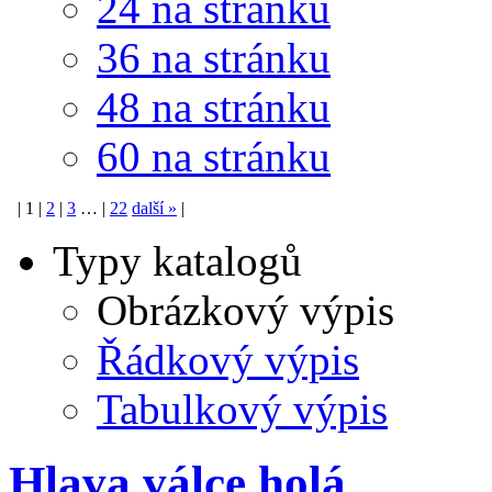
24 na stránku
36 na stránku
48 na stránku
60 na stránku
|
1
|
2
|
3
…
|
22
další
»
|
Typy katalogů
Obrázkový výpis
Řádkový výpis
Tabulkový výpis
Hlava válce holá