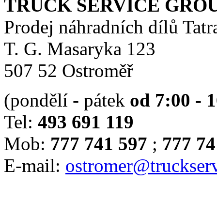
TRUCK SERVICE GROUP 
Prodej náhradních dílů Tatr
T. G. Masaryka 123
507 52 Ostroměř
(pondělí - pátek
od 7:00 - 
Tel:
493 691 119
Mob:
777 741 597
;
777 74
E-mail:
ostromer@truckserv