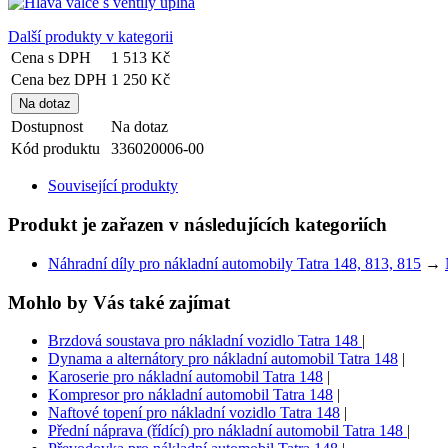
Další produkty v kategorii
Cena s DPH
1 513 Kč
Cena bez DPH
1 250 Kč
Dostupnost
Na dotaz
Kód produktu
336020006-00
Související produkty
Produkt je zařazen v následujících kategoriích
Náhradní díly pro nákladní automobily Tatra 148, 813, 815
→
Mohlo by Vás také zajímat
Brzdová soustava pro nákladní vozidlo Tatra 148
|
Dynama a alternátory pro nákladní automobil Tatra 148
|
Karoserie pro nákladní automobil Tatra 148
|
Kompresor pro nákladní automobil Tatra 148
|
Naftové topení pro nákladní vozidlo Tatra 148
|
Přední náprava (řídící) pro nákladní automobil Tatra 148
|