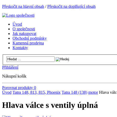
Přeskočit na hlavní obsah
/
Přeskočit na doplňující obsah
Úvod
O společnosti
Jak nakupovat
Obchodní podmínky
Kamenná prodejna
Kontakty
Přihlášení
Nákupní košík
Porovnat produkty
0
Úvod
Tatra 148, 813, 815, Phoenix
Tatra 148 (138)
motor
Hlava válc
Hlava válce s ventily úplná