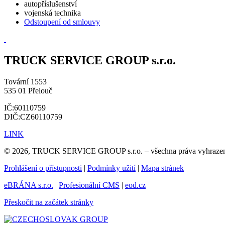
autopříslušenství
vojenská technika
Odstoupení od smlouvy
TRUCK SERVICE GROUP s.r.o.
Tovární 1553
535 01 Přelouč
IČ:60110759
DIČ:CZ60110759
LINK
© 2026, TRUCK SERVICE GROUP s.r.o. – všechna práva vyhraze
Prohlášení o přístupnosti
|
Podmínky užití
|
Mapa stránek
eBRÁNA s.r.o.
|
Profesionální CMS
|
eod.cz
Přeskočit na začátek stránky