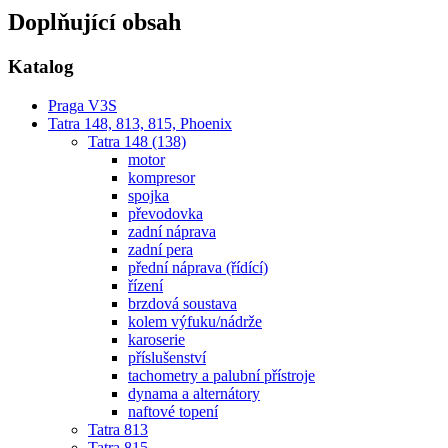
Doplňující obsah
Katalog
Praga V3S
Tatra 148, 813, 815, Phoenix
Tatra 148 (138)
motor
kompresor
spojka
převodovka
zadní náprava
zadní pera
přední náprava (řídící)
řízení
brzdová soustava
kolem výfuku/nádrže
karoserie
příslušenství
tachometry a palubní přístroje
dynama a alternátory
naftové topení
Tatra 813
Tatra 815