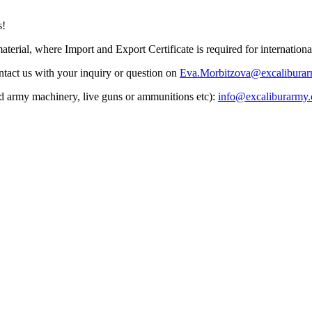
s!
terial, where Import and Export Certificate is required for internationa
ontact us with your inquiry or question on
Eva.Morbitzova@excaliburar
ked army machinery, live guns or ammunitions etc):
info@excaliburarmy.