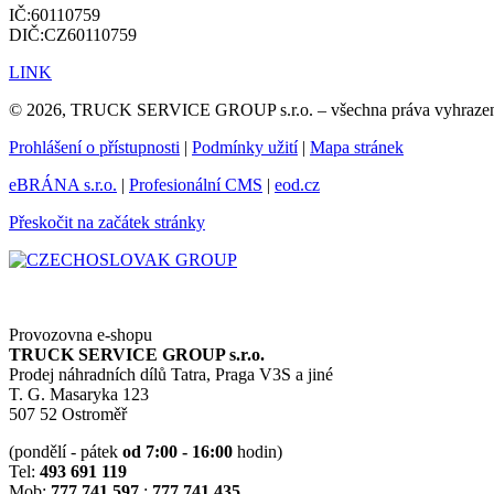
IČ:60110759
DIČ:CZ60110759
LINK
© 2026, TRUCK SERVICE GROUP s.r.o. – všechna práva vyhraze
Prohlášení o přístupnosti
|
Podmínky užití
|
Mapa stránek
eBRÁNA s.r.o.
|
Profesionální CMS
|
eod.cz
Přeskočit na začátek stránky
Provozovna e-shopu
TRUCK SERVICE GROUP s.r.o.
Prodej náhradních dílů Tatra, Praga V3S a jiné
T. G. Masaryka 123
507 52 Ostroměř
(pondělí - pátek
od 7:00 - 16:00
hodin)
Tel:
493 691 119
Mob:
777 741 597
;
777 741 435