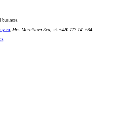
l business.
my.eu
,
Mrs. Morbitzová Eva
, tel. +420 777 741 684.
cz