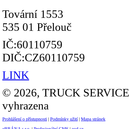
Tovární 1553
535 01 Přelouč
IČ:60110759
DIČ:CZ60110759
LINK
© 2026, TRUCK SERVICE G
vyhrazena
Prohlášení o přístupnosti
|
Podmínky užití
|
Mapa stránek
eBRÁNA s.r.o.
|
Profesionální CMS
|
eod.cz