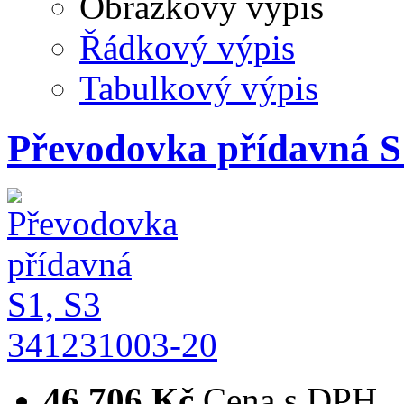
Obrázkový výpis
Řádkový výpis
Tabulkový výpis
Převodovka přídavná S
341231003-20
46 706 Kč
Cena s DPH