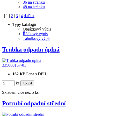
36 na stránku
48 na stránku
|
1
|
2
|
3
|
4
další
»
|
Typy katalogů
Obrázkový výpis
Řádkový výpis
Tabulkový výpis
Trubka odpadu úplná
335060157-01
162 Kč
Cena s DPH
ks
Skladem více než 5 ks
Potrubí odpadní střední