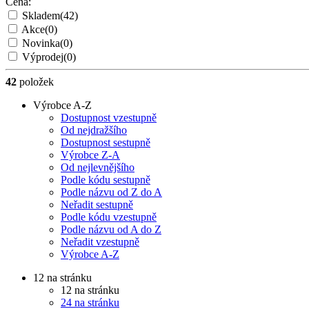
Cena:
Skladem
(42)
Akce
(0)
Novinka
(0)
Výprodej
(0)
42
položek
Výrobce A-Z
Dostupnost vzestupně
Od nejdražšího
Dostupnost sestupně
Výrobce Z-A
Od nejlevnějšího
Podle kódu sestupně
Podle názvu od Z do A
Neřadit sestupně
Podle kódu vzestupně
Podle názvu od A do Z
Neřadit vzestupně
Výrobce A-Z
12 na stránku
12 na stránku
24 na stránku