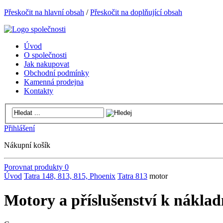
Přeskočit na hlavní obsah
/
Přeskočit na doplňující obsah
Úvod
O společnosti
Jak nakupovat
Obchodní podmínky
Kamenná prodejna
Kontakty
Přihlášení
Nákupní košík
Porovnat produkty
0
Úvod
Tatra 148, 813, 815, Phoenix
Tatra 813
motor
Motory a příslušenství k nákla