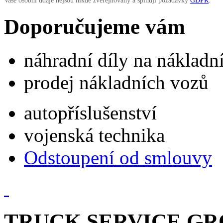
Vaše osobní údaje nejsou nikde zveřejňovány a splňují požadavky
GDPR
.
Doporučujeme vám
náhradní díly na náklad
prodej nákladních vozů
autopříslušenství
vojenská technika
Odstoupení od smlouvy
TRUCK SERVICE GROU