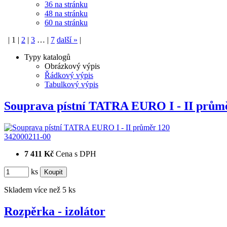
36 na stránku
48 na stránku
60 na stránku
|
1
|
2
|
3
…
|
7
další
»
|
Typy katalogů
Obrázkový výpis
Řádkový výpis
Tabulkový výpis
Souprava pístní TATRA EURO I - II prů
342000211-00
7 411 Kč
Cena s DPH
ks
Skladem více než 5 ks
Rozpěrka - izolátor