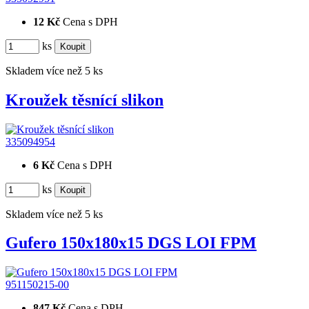
12 Kč
Cena s DPH
ks
Skladem více než 5 ks
Kroužek těsnící slikon
335094954
6 Kč
Cena s DPH
ks
Skladem více než 5 ks
Gufero 150x180x15 DGS LOI FPM
951150215-00
847 Kč
Cena s DPH