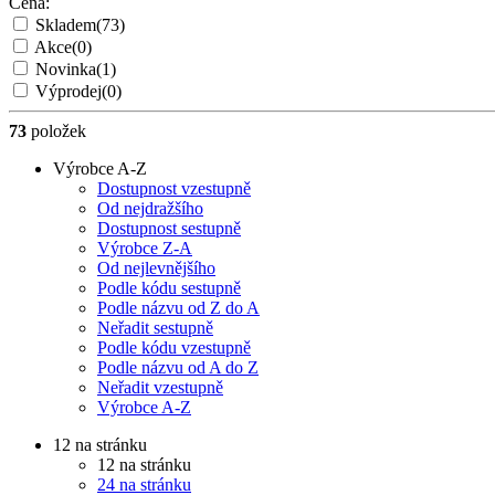
Cena:
Skladem
(73)
Akce
(0)
Novinka
(1)
Výprodej
(0)
73
položek
Výrobce A-Z
Dostupnost vzestupně
Od nejdražšího
Dostupnost sestupně
Výrobce Z-A
Od nejlevnějšího
Podle kódu sestupně
Podle názvu od Z do A
Neřadit sestupně
Podle kódu vzestupně
Podle názvu od A do Z
Neřadit vzestupně
Výrobce A-Z
12 na stránku
12 na stránku
24 na stránku