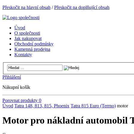
Přeskočit na hlavní obsah
/
Přeskočit na doplňující obsah
Úvod
O společnosti
Jak nakupovat
Obchodní podmínky
Kamenná prodejna
Kontakty
Přihlášení
Nákupní košík
Porovnat produkty
0
Úvod
Tatra 148, 813, 815, Phoenix
Tatra 815 Euro (Terrno)
motor
Motor pro nákladní automobil 