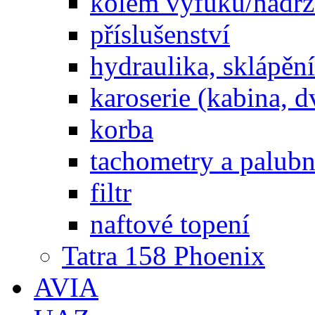
kolem výfuku/nádrž
příslušenství
hydraulika, sklápění
karoserie (kabina, d
korba
tachometry a palubní
filtr
naftové topení
Tatra 158 Phoenix
AVIA