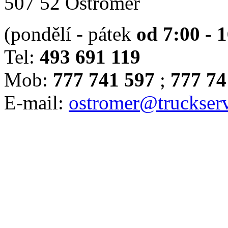
507 52 Ostroměř
(pondělí - pátek
od 7:00 - 
Tel:
493 691 119
Mob:
777 741 597
;
777 74
E-mail:
ostromer@truckserv