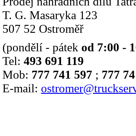
Prodej náhradních dílů Tatr
T. G. Masaryka 123
507 52 Ostroměř
(pondělí - pátek
od 7:00 - 
Tel:
493 691 119
Mob:
777 741 597
;
777 74
E-mail:
ostromer@truckserv