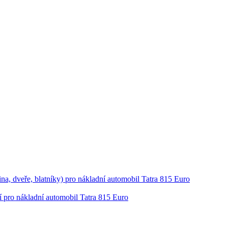
ina, dveře, blatníky) pro nákladní automobil Tatra 815 Euro
í pro nákladní automobil Tatra 815 Euro