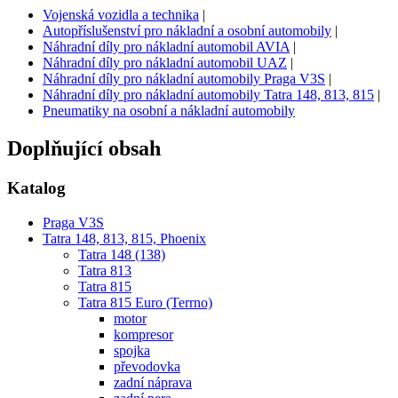
Vojenská vozidla a technika
|
Autopříslušenství pro nákladní a osobní automobily
|
Náhradní díly pro nákladní automobil AVIA
|
Náhradní díly pro nákladní automobil UAZ
|
Náhradní díly pro nákladní automobily Praga V3S
|
Náhradní díly pro nákladní automobily Tatra 148, 813, 815
|
Pneumatiky na osobní a nákladní automobily
Doplňující obsah
Katalog
Praga V3S
Tatra 148, 813, 815, Phoenix
Tatra 148 (138)
Tatra 813
Tatra 815
Tatra 815 Euro (Terrno)
motor
kompresor
spojka
převodovka
zadní náprava