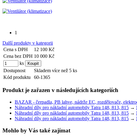
1
Další produkty v kategorii
Cena s DPH
12 100 Kč
Cena bez DPH
10 000 Kč
ks
Dostupnost
Skladem více než 5 ks
Kód produktu
60-1365
Produkt je zařazen v následujících kategoriích
BAZAR - čerpadla, PB lahve, nádrže EC, rozdělovače, elektroce
Náhradní díly pro nákladní automobily Tatra 148, 813, 815
→
Náhradní díly pro nákladní automobily Tatra 148, 813, 815
→
Náhradní díly pro nákladní automobily Tatra 148, 813, 815
→
Mohlo by Vás také zajímat