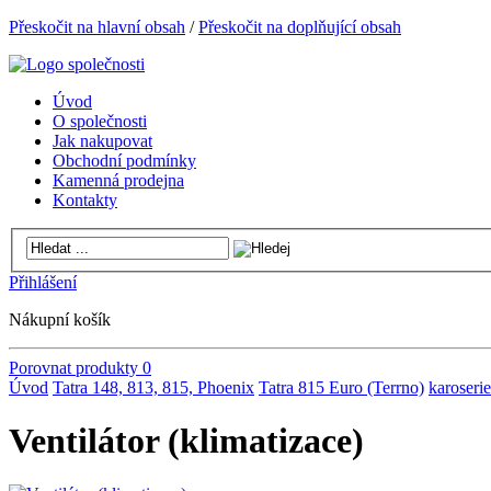
Přeskočit na hlavní obsah
/
Přeskočit na doplňující obsah
Úvod
O společnosti
Jak nakupovat
Obchodní podmínky
Kamenná prodejna
Kontakty
Přihlášení
Nákupní košík
Porovnat produkty
0
Úvod
Tatra 148, 813, 815, Phoenix
Tatra 815 Euro (Terrno)
karoserie
Ventilátor (klimatizace)