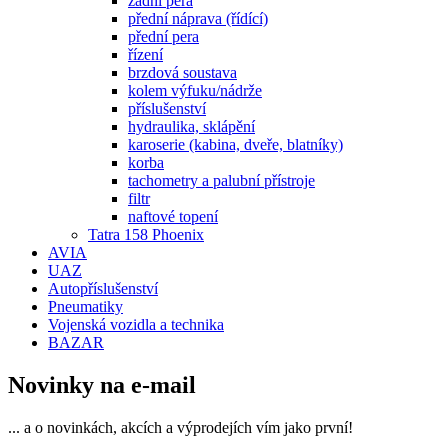
zadní pera
přední náprava (řídící)
přední pera
řízení
brzdová soustava
kolem výfuku/nádrže
příslušenství
hydraulika, sklápění
karoserie (kabina, dveře, blatníky)
korba
tachometry a palubní přístroje
filtr
naftové topení
Tatra 158 Phoenix
AVIA
UAZ
Autopříslušenství
Pneumatiky
Vojenská vozidla a technika
BAZAR
Novinky na e-mail
... a o novinkách, akcích a výprodejích vím jako první!