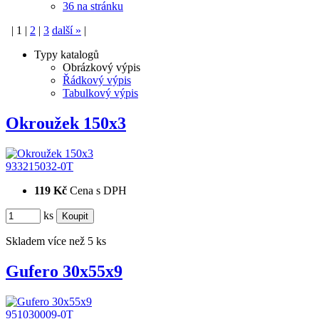
36 na stránku
|
1
|
2
|
3
další
»
|
Typy katalogů
Obrázkový výpis
Řádkový výpis
Tabulkový výpis
Okroužek 150x3
933215032-0T
119 Kč
Cena s DPH
ks
Skladem více než 5 ks
Gufero 30x55x9
951030009-0T