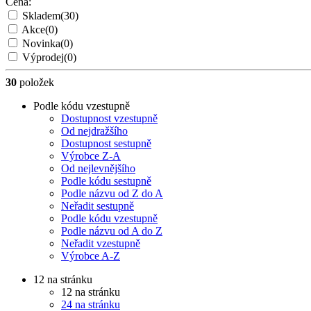
Cena:
Skladem
(30)
Akce
(0)
Novinka
(0)
Výprodej
(0)
30
položek
Podle kódu vzestupně
Dostupnost vzestupně
Od nejdražšího
Dostupnost sestupně
Výrobce Z-A
Od nejlevnějšího
Podle kódu sestupně
Podle názvu od Z do A
Neřadit sestupně
Podle kódu vzestupně
Podle názvu od A do Z
Neřadit vzestupně
Výrobce A-Z
12 na stránku
12 na stránku
24 na stránku