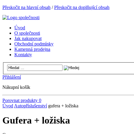
Přeskočit na hlavní obsah
/
Přeskočit na doplňující obsah
Úvod
O společnosti
Jak nakupovat
Obchodní podmínky
Kamenná prodejna
Kontakty
Přihlášení
Nákupní košík
Porovnat produkty
0
Úvod
Autopříslušenství
gufera + ložiska
Gufera + ložiska