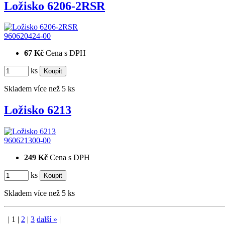
Ložisko 6206-2RSR
960620424-00
67 Kč
Cena s DPH
ks
Skladem více než 5 ks
Ložisko 6213
960621300-00
249 Kč
Cena s DPH
ks
Skladem více než 5 ks
|
1
|
2
|
3
další
»
|