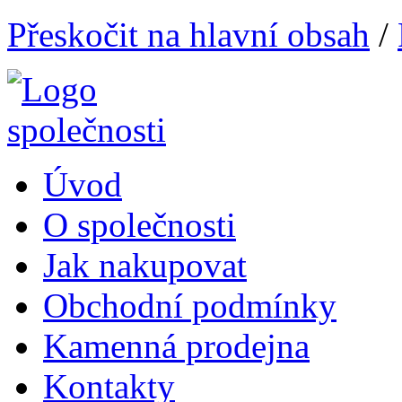
Přeskočit na hlavní obsah
/
Úvod
O společnosti
Jak nakupovat
Obchodní podmínky
Kamenná prodejna
Kontakty