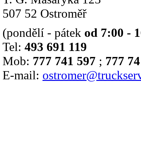
507 52 Ostroměř
(pondělí - pátek
od 7:00 - 
Tel:
493 691 119
Mob:
777 741 597
;
777 74
E-mail:
ostromer@truckserv