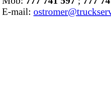
Mob:
777 741 597
;
777 74
E-mail:
ostromer@truckserv