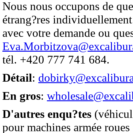
Nous nous occupons de ques
étrang?res individuellement.
avec votre demande ou ques
Eva.Morbitzova@excalibur
tél. +420 777 741 684.
Détail
:
dobirky@excalibur
En gros
:
wholesale@excali
D'autres enqu?tes
(véhicule
pour machines armée roues et