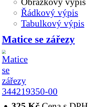
Obrázkový výpis
Řádkový výpis
Tabulkový výpis
Matice se zářezy
344219350-00
325 Kč
Cena s DPH