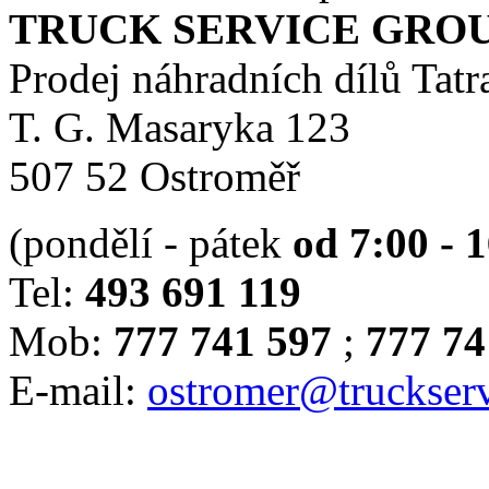
TRUCK SERVICE GROUP 
Prodej náhradních dílů Tatr
T. G. Masaryka 123
507 52 Ostroměř
(pondělí - pátek
od 7:00 - 
Tel:
493 691 119
Mob:
777 741 597
;
777 74
E-mail:
ostromer@truckserv