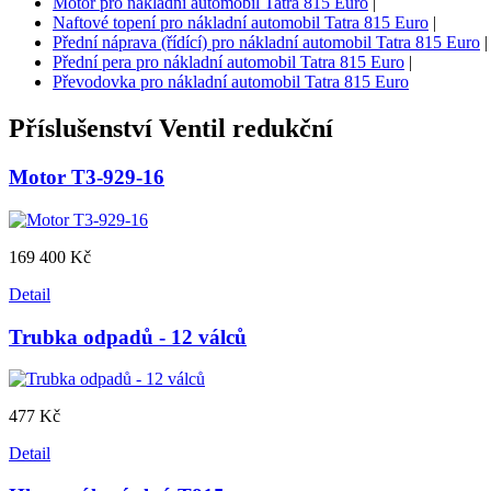
Motor pro nákladní automobil Tatra 815 Euro
|
Naftové topení pro nákladní automobil Tatra 815 Euro
|
Přední náprava (řídící) pro nákladní automobil Tatra 815 Euro
|
Přední pera pro nákladní automobil Tatra 815 Euro
|
Převodovka pro nákladní automobil Tatra 815 Euro
Příslušenství
Ventil redukční
Motor T3-929-16
169 400 Kč
Detail
Trubka odpadů - 12 válců
477 Kč
Detail