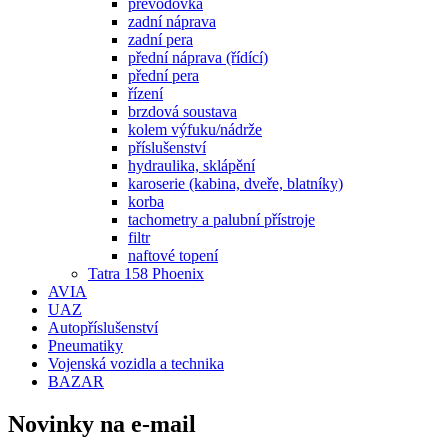
převodovka
zadní náprava
zadní pera
přední náprava (řídící)
přední pera
řízení
brzdová soustava
kolem výfuku/nádrže
příslušenství
hydraulika, sklápění
karoserie (kabina, dveře, blatníky)
korba
tachometry a palubní přístroje
filtr
naftové topení
Tatra 158 Phoenix
AVIA
UAZ
Autopříslušenství
Pneumatiky
Vojenská vozidla a technika
BAZAR
Novinky na e-mail