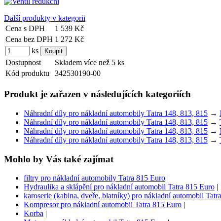
Další produkty v kategorii
Cena s DPH
1 539 Kč
Cena bez DPH
1 272 Kč
ks
Dostupnost
Skladem více než 5 ks
Kód produktu
342530190-00
Produkt je zařazen v následujících kategoriích
Náhradní díly pro nákladní automobily Tatra 148, 813, 815
→
Náhradní díly pro nákladní automobily Tatra 148, 813, 815
→
Náhradní díly pro nákladní automobily Tatra 148, 813, 815
→
Náhradní díly pro nákladní automobily Tatra 148, 813, 815
→
Mohlo by Vás také zajímat
filtry pro nákladní automobily Tatra 815 Euro
|
Hydraulika a sklápění pro nákladní automobil Tatra 815 Euro
|
karoserie (kabina, dveře, blatníky) pro nákladní automobil Tat
Kompresor pro nákladní automobil Tatra 815 Euro
|
Korba
|