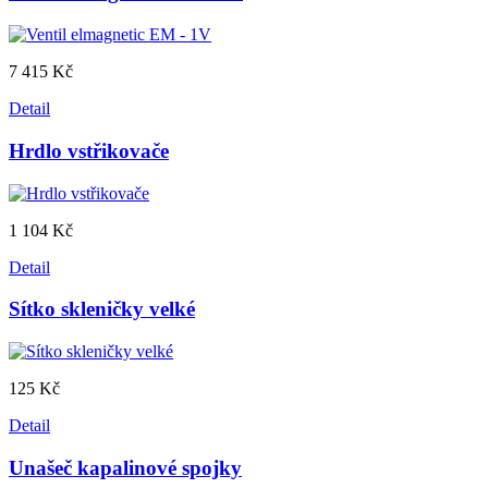
7 415 Kč
Detail
Hrdlo vstřikovače
1 104 Kč
Detail
Sítko skleničky velké
125 Kč
Detail
Unašeč kapalinové spojky