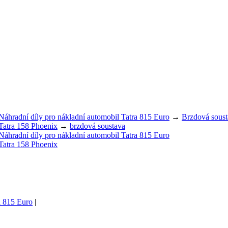
Náhradní díly pro nákladní automobil Tatra 815 Euro
→
Brzdová soust
Tatra 158 Phoenix
→
brzdová soustava
Náhradní díly pro nákladní automobil Tatra 815 Euro
Tatra 158 Phoenix
ra 815 Euro
|