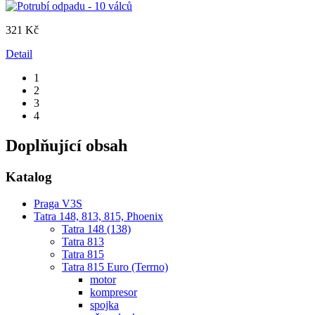
321 Kč
Detail
1
2
3
4
Doplňující obsah
Katalog
Praga V3S
Tatra 148, 813, 815, Phoenix
Tatra 148 (138)
Tatra 813
Tatra 815
Tatra 815 Euro (Terrno)
motor
kompresor
spojka