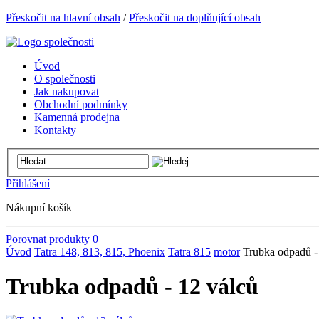
Přeskočit na hlavní obsah
/
Přeskočit na doplňující obsah
Úvod
O společnosti
Jak nakupovat
Obchodní podmínky
Kamenná prodejna
Kontakty
Přihlášení
Nákupní košík
Porovnat produkty
0
Úvod
Tatra 148, 813, 815, Phoenix
Tatra 815
motor
Trubka odpadů -
Trubka odpadů - 12 válců