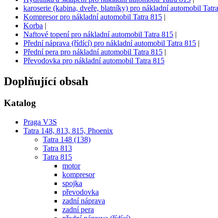
karoserie (kabina, dveře, blatníky) pro nákladní automobil Tatr
Kompresor pro nákladní automobil Tatra 815
|
Korba
|
Naftové topení pro nákladní automobil Tatra 815
|
Přední náprava (řídící) pro nákladní automobil Tatra 815
|
Přední pera pro nákladní automobil Tatra 815
|
Převodovka pro nákladní automobil Tatra 815
Doplňující obsah
Katalog
Praga V3S
Tatra 148, 813, 815, Phoenix
Tatra 148 (138)
Tatra 813
Tatra 815
motor
kompresor
spojka
převodovka
zadní náprava
zadní pera