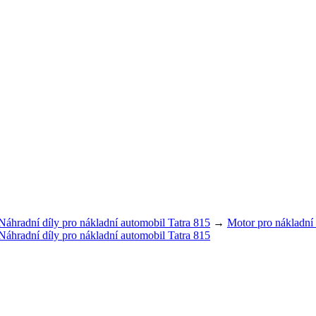
Náhradní díly pro nákladní automobil Tatra 815
→
Motor pro nákladní
Náhradní díly pro nákladní automobil Tatra 815