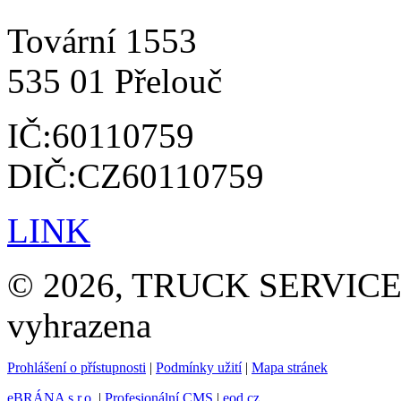
Tovární 1553
535 01 Přelouč
IČ:60110759
DIČ:CZ60110759
LINK
© 2026, TRUCK SERVICE G
vyhrazena
Prohlášení o přístupnosti
|
Podmínky užití
|
Mapa stránek
eBRÁNA s.r.o.
|
Profesionální CMS
|
eod.cz