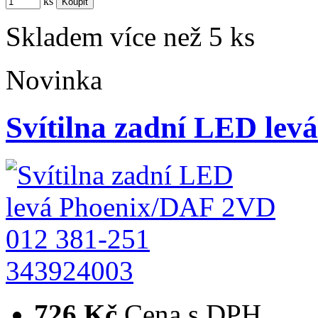
ks
Skladem více než 5 ks
Novinka
Svítilna zadní LED le
343924003
726 Kč
Cena s DPH