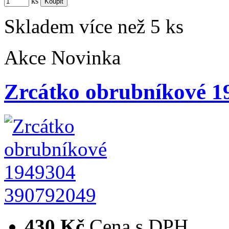
ks
Skladem více než 5 ks
Akce
Novinka
Zrcátko obrubníkové 1
390792049
430 Kč
Cena s DPH