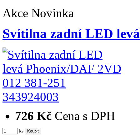
Akce
Novinka
Svítilna zadní LED le
343924003
726 Kč
Cena s DPH
ks