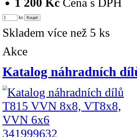
1 200 Kč
Cena s DPH
ks
Skladem více než 5 ks
Akce
Katalog náhradních d
341999632