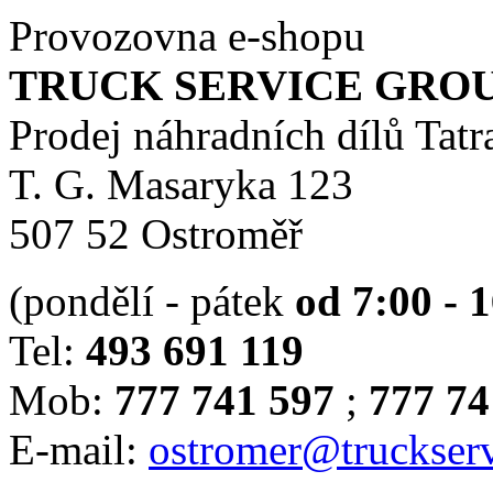
Provozovna e-shopu
TRUCK SERVICE GROUP 
Prodej náhradních dílů Tatr
T. G. Masaryka 123
507 52 Ostroměř
(pondělí - pátek
od 7:00 - 
Tel:
493 691 119
Mob:
777 741 597
;
777 74
E-mail:
ostromer@truckserv