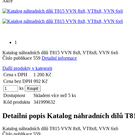
Akce
1
Katalog náhradních dílů T815 VVN 8x8, VT8x8, VVN 6x6
Číslo publikace 559
Detailní informace
Další produkty v kategorii
Cena s DPH
1 200 Kč
Cena bez DPH
992 Kč
ks
Dostupnost
Skladem více než 5 ks
Kód produktu
341999632
Detailní popis Katalog náhradních dílů 
Katalog náhradních dílů T815 VVN 8x8, VT8x8, VVN 6x6
Číslo publikace 559