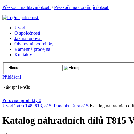
Přeskočit na hlavní obsah
/
Přeskočit na doplňující obsah
Úvod
O společnosti
Jak nakupovat
Obchodní podmínky
Kamenná prodejna
Kontakty
Přihlášení
Nákupní košík
Porovnat produkty
0
Úvod
Tatra 148, 813, 815, Phoenix
Tatra 815
Katalog náhradních d
Katalog náhradních dílů T815