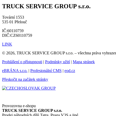
TRUCK SERVICE GROUP s.r.o.
Tovární 1553
535 01 Přelouč
IČ:60110759
DIČ:CZ60110759
LINK
© 2026, TRUCK SERVICE GROUP s.r.o. – všechna práva vyhraze
Prohlášení o přístupnosti
|
Podmínky užití
|
Mapa stránek
eBRÁNA s.r.o.
|
Profesionální CMS
|
eod.cz
Přeskočit na začátek stránky
Provozovna e-shopu
TRUCK SERVICE GROUP s.r.o.
Prodej náhradních dílů Tatra, Praga V3S a jiné