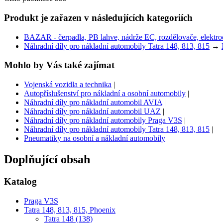
Produkt je zařazen v následujících kategoriích
BAZAR - čerpadla, PB lahve, nádrže EC, rozdělovače, elektroce
Náhradní díly pro nákladní automobily Tatra 148, 813, 815
→
Mohlo by Vás také zajímat
Vojenská vozidla a technika
|
Autopříslušenství pro nákladní a osobní automobily
|
Náhradní díly pro nákladní automobil AVIA
|
Náhradní díly pro nákladní automobil UAZ
|
Náhradní díly pro nákladní automobily Praga V3S
|
Náhradní díly pro nákladní automobily Tatra 148, 813, 815
|
Pneumatiky na osobní a nákladní automobily
Doplňující obsah
Katalog
Praga V3S
Tatra 148, 813, 815, Phoenix
Tatra 148 (138)