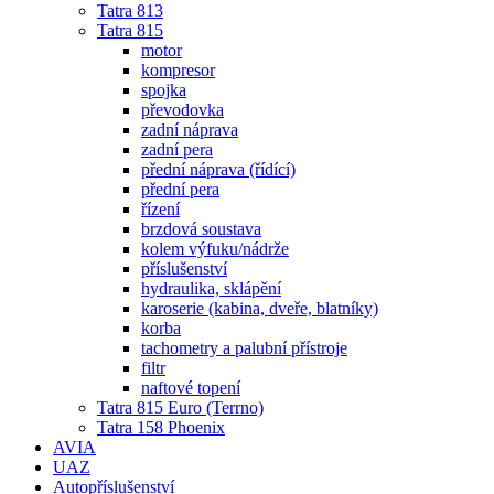
Tatra 813
Tatra 815
motor
kompresor
spojka
převodovka
zadní náprava
zadní pera
přední náprava (řídící)
přední pera
řízení
brzdová soustava
kolem výfuku/nádrže
příslušenství
hydraulika, sklápění
karoserie (kabina, dveře, blatníky)
korba
tachometry a palubní přístroje
filtr
naftové topení
Tatra 815 Euro (Terrno)
Tatra 158 Phoenix
AVIA
UAZ
Autopříslušenství