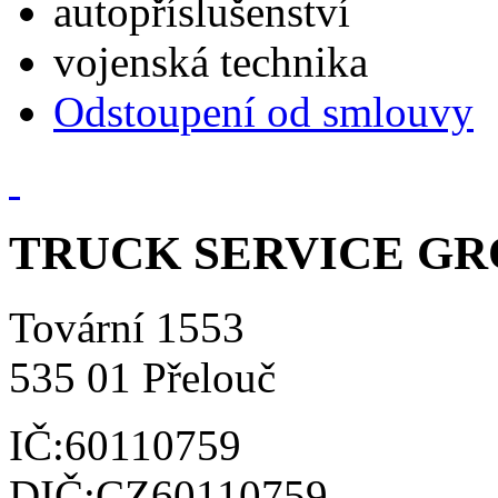
autopříslušenství
vojenská technika
Odstoupení od smlouvy
TRUCK SERVICE GROU
Tovární 1553
535 01 Přelouč
IČ:60110759
DIČ:CZ60110759