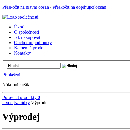
Přeskočit na hlavní obsah
/
Přeskočit na doplňující obsah
Úvod
O společnosti
Jak nakupovat
Obchodní podmínky
Kamenná prodejna
Kontakty
Přihlášení
Nákupní košík
Porovnat produkty
0
Úvod
Nabídky
Výprodej
Výprodej