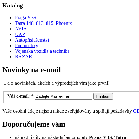
Katalog
Praga V3S
Tatra 148, 813, 815, Phoenix
AVIA
UAZ
Autopříslušenství
Pneumatiky
Vojenská vozidla a technika
BAZAR
Novinky na e-mail
... a o novinkách, akcích a výprodejích vím jako první!
Váš e-mail:
*
Vaše osobní údaje nejsou nikde zveřejňovány a splňují požadavky
G
Doporučujeme vám
náhradní díly na nákladní automobily
Praga V3S
,
Tatra