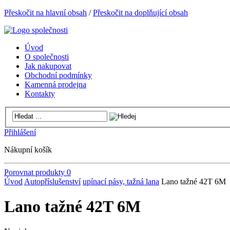
Přeskočit na hlavní obsah
/
Přeskočit na doplňující obsah
Úvod
O společnosti
Jak nakupovat
Obchodní podmínky
Kamenná prodejna
Kontakty
Přihlášení
Nákupní košík
Porovnat produkty
0
Úvod
Autopříslušenství
upínací pásy, tažná lana
Lano tažné 42T 6M
Lano tažné 42T 6M