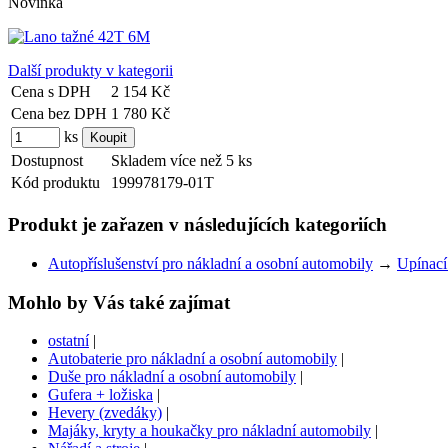
Novinka
Další produkty v kategorii
Cena s DPH
2 154 Kč
Cena bez DPH
1 780 Kč
ks
Dostupnost
Skladem více než 5 ks
Kód produktu
199978179-01T
Produkt je zařazen v následujících kategoriích
Autopříslušenství pro nákladní a osobní automobily
→
Upínací
Mohlo by Vás také zajímat
ostatní
|
Autobaterie pro nákladní a osobní automobily
|
Duše pro nákladní a osobní automobily
|
Gufera + ložiska
|
Hevery (zvedáky)
|
Majáky, kryty a houkačky pro nákladní automobily
|