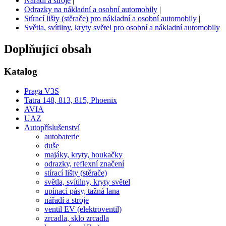
Nářadí a stroje
|
Odrazky na nákladní a osobní automobily
|
Stírací lišty (stěrače) pro nákladní a osobní automobily
|
Světla, svítilny, kryty světel pro osobní a nákladní automobily
Doplňující obsah
Katalog
Praga V3S
Tatra 148, 813, 815, Phoenix
AVIA
UAZ
Autopříslušenství
autobaterie
duše
majáky, kryty, houkačky
odrazky, reflexní značení
stírací lišty (stěrače)
světla, svítilny, kryty světel
upínací pásy, tažná lana
nářadí a stroje
ventil EV (elektroventil)
zrcadla, sklo zrcadla