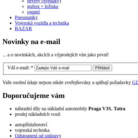
hevery (zvedáky)
gufera + ložiska
ostatní
Pneumatiky
Vojenská vozidla a technika
BAZAR
Novinky na e-mail
... a o novinkách, akcích a výprodejích vím jako první!
Váš e-mail:
*
Vaše osobní údaje nejsou nikde zveřejňovány a splňují požadavky
G
Doporučujeme vám
náhradní díly na nákladní automobily
Praga V3S
,
Tatra
prodej nákladních vozů
autopříslušenství
vojenská technika
Odstoupení od smlouvy