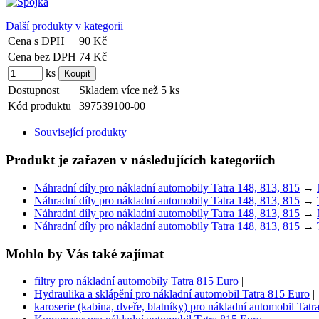
Další produkty v kategorii
Cena s DPH
90 Kč
Cena bez DPH
74 Kč
ks
Dostupnost
Skladem více než 5 ks
Kód produktu
397539100-00
Související produkty
Produkt je zařazen v následujících kategoriích
Náhradní díly pro nákladní automobily Tatra 148, 813, 815
→
Náhradní díly pro nákladní automobily Tatra 148, 813, 815
→
Náhradní díly pro nákladní automobily Tatra 148, 813, 815
→
Náhradní díly pro nákladní automobily Tatra 148, 813, 815
→
Mohlo by Vás také zajímat
filtry pro nákladní automobily Tatra 815 Euro
|
Hydraulika a sklápění pro nákladní automobil Tatra 815 Euro
|
karoserie (kabina, dveře, blatníky) pro nákladní automobil Tat