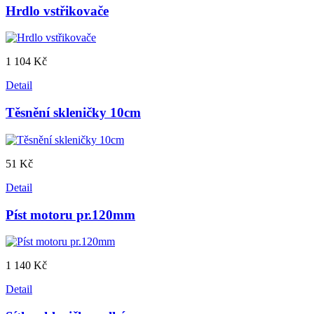
Hrdlo vstřikovače
1 104 Kč
Detail
Těsnění skleničky 10cm
51 Kč
Detail
Píst motoru pr.120mm
1 140 Kč
Detail