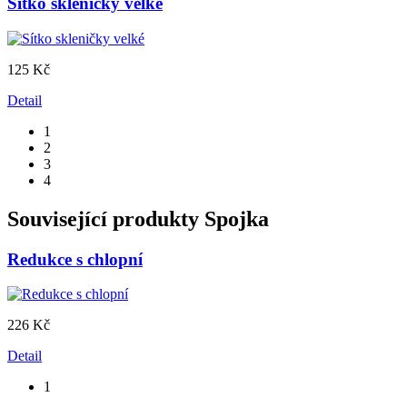
Sítko skleničky velké
125 Kč
Detail
1
2
3
4
Související produkty
Spojka
Redukce s chlopní
226 Kč
Detail
1