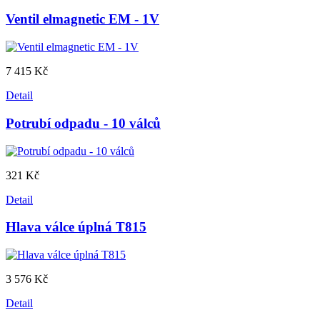
Ventil elmagnetic EM - 1V
7 415 Kč
Detail
Potrubí odpadu - 10 válců
321 Kč
Detail
Hlava válce úplná T815
3 576 Kč
Detail