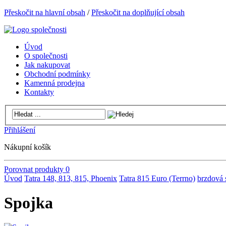
Přeskočit na hlavní obsah
/
Přeskočit na doplňující obsah
Úvod
O společnosti
Jak nakupovat
Obchodní podmínky
Kamenná prodejna
Kontakty
Přihlášení
Nákupní košík
Porovnat produkty
0
Úvod
Tatra 148, 813, 815, Phoenix
Tatra 815 Euro (Terrno)
brzdová 
Spojka