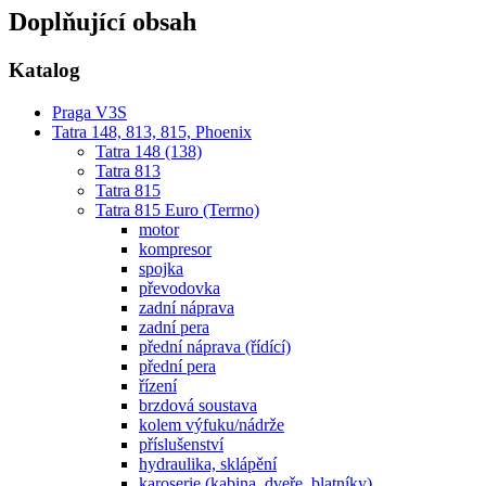
Doplňující obsah
Katalog
Praga V3S
Tatra 148, 813, 815, Phoenix
Tatra 148 (138)
Tatra 813
Tatra 815
Tatra 815 Euro (Terrno)
motor
kompresor
spojka
převodovka
zadní náprava
zadní pera
přední náprava (řídící)
přední pera
řízení
brzdová soustava
kolem výfuku/nádrže
příslušenství
hydraulika, sklápění
karoserie (kabina, dveře, blatníky)