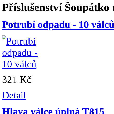
Příslušenství
Šoupátko 
Potrubí odpadu - 10 válc
321 Kč
Detail
Hlava válce úplná T815