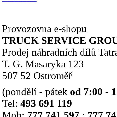
Provozovna e-shopu
TRUCK SERVICE GROUP 
Prodej náhradních dílů Tatr
T. G. Masaryka 123
507 52 Ostroměř
(pondělí - pátek
od 7:00 - 
Tel:
493 691 119
Mob:
777 741 597
;
777 74