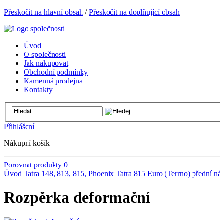
Přeskočit na hlavní obsah
/
Přeskočit na doplňující obsah
Úvod
O společnosti
Jak nakupovat
Obchodní podmínky
Kamenná prodejna
Kontakty
Přihlášení
Nákupní košík
Porovnat produkty
0
Úvod
Tatra 148, 813, 815, Phoenix
Tatra 815 Euro (Terrno)
přední ná
Rozpěrka deformační