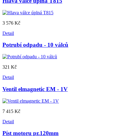
Hlava válce úplná T815
3 576 Kč
Detail
Potrubí odpadu - 10 válců
321 Kč
Detail
Ventil elmagnetic EM - 1V
7 415 Kč
Detail
Píst motoru pr.120mm