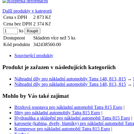
Další produkty v kategorii
Cena s DPH
2 873 Kč
Cena bez DPH
2 374 Kč
ks
Dostupnost
Skladem více než 5 ks
Kód produktu
342438560-00
Související produkty
Produkt je zařazen v následujících kategoriích
Náhradní díly pro nákladní automobily Tatra 148, 813, 815
→
Náhradní díly pro nákladní automobily Tatra 148, 813, 815
→
Mohlo by Vás také zajímat
Brzdová soustava pro nákladní automobil Tatra 815 Euro
|
filtry pro nákladní automobily Tatra 815 Euro
|
Hydraulika a sklápění pro nákladní automobil Tatra 815 Euro
|
karoserie (kabina, dveře, blatníky) pro nákladní automobil Tat
Kompresor pro nákladní automobil Tatra 815 Euro
|