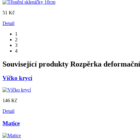
51 Kč
Detail
1
2
3
4
Související produkty
Rozpěrka deformačn
Víčko krycí
146 Kč
Detail
Matice