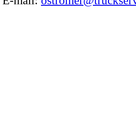
E-mail:
ostromer@truckserv