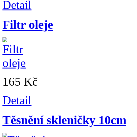
Detail
Filtr oleje
165 Kč
Detail
Těsnění skleničky 10cm