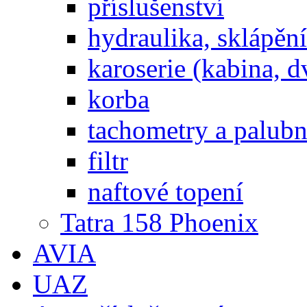
příslušenství
hydraulika, sklápění
karoserie (kabina, d
korba
tachometry a palubní
filtr
naftové topení
Tatra 158 Phoenix
AVIA
UAZ