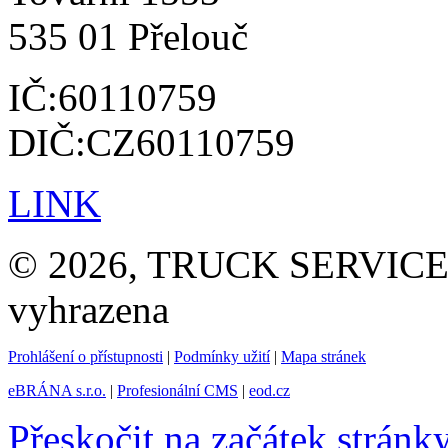
535 01 Přelouč
IČ:60110759
DIČ:CZ60110759
LINK
© 2026, TRUCK SERVICE G
vyhrazena
Prohlášení o přístupnosti
|
Podmínky užití
|
Mapa stránek
eBRÁNA s.r.o.
|
Profesionální CMS
|
eod.cz
Přeskočit na začátek stránk