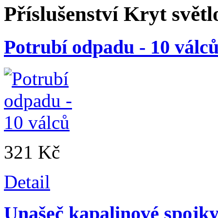
Příslušenství
Kryt svět
Potrubí odpadu - 10 válc
321 Kč
Detail
Unašeč kapalinové spojk