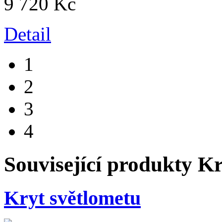
9 720 Kč
Detail
1
2
3
4
Související produkty
Kr
Kryt světlometu