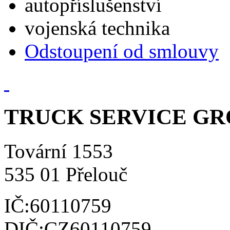
autopříslušenství
vojenská technika
Odstoupení od smlouvy
TRUCK SERVICE GROU
Tovární 1553
535 01 Přelouč
IČ:60110759
DIČ:CZ60110759