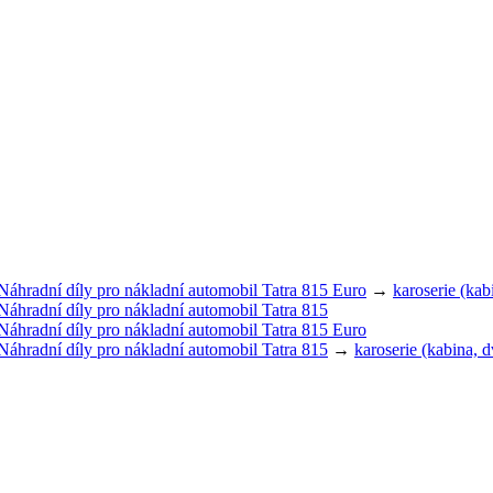
Náhradní díly pro nákladní automobil Tatra 815 Euro
→
karoserie (kab
Náhradní díly pro nákladní automobil Tatra 815
Náhradní díly pro nákladní automobil Tatra 815 Euro
Náhradní díly pro nákladní automobil Tatra 815
→
karoserie (kabina, 