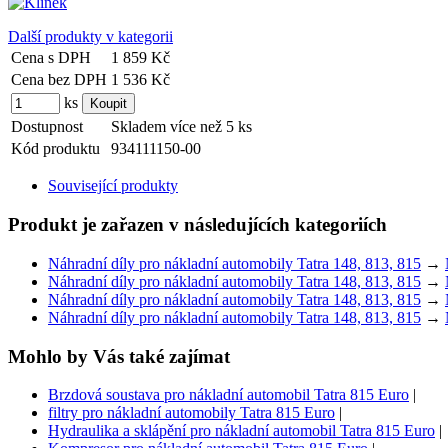
Další produkty v kategorii
Cena s DPH
1 859 Kč
Cena bez DPH
1 536 Kč
ks
Dostupnost
Skladem více než 5 ks
Kód produktu
934111150-00
Související produkty
Produkt je zařazen v následujících kategoriích
Náhradní díly pro nákladní automobily Tatra 148, 813, 815
→
Náhradní díly pro nákladní automobily Tatra 148, 813, 815
→
Náhradní díly pro nákladní automobily Tatra 148, 813, 815
→
Náhradní díly pro nákladní automobily Tatra 148, 813, 815
→
Mohlo by Vás také zajímat
Brzdová soustava pro nákladní automobil Tatra 815 Euro
|
filtry pro nákladní automobily Tatra 815 Euro
|
Hydraulika a sklápění pro nákladní automobil Tatra 815 Euro
|