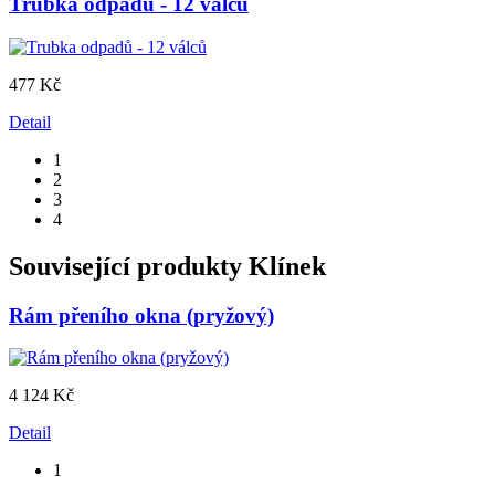
Trubka odpadů - 12 válců
477 Kč
Detail
1
2
3
4
Související produkty
Klínek
Rám přeního okna (pryžový)
4 124 Kč
Detail
1