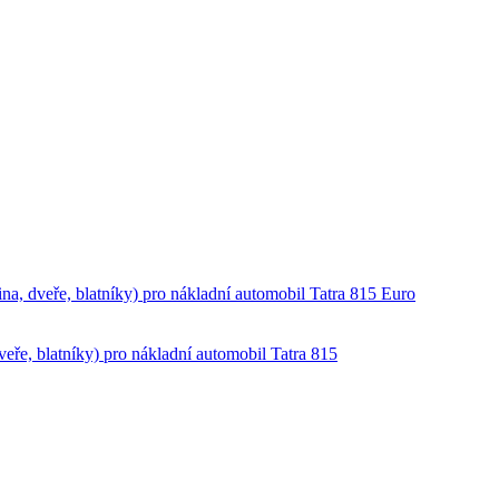
ina, dveře, blatníky) pro nákladní automobil Tatra 815 Euro
dveře, blatníky) pro nákladní automobil Tatra 815