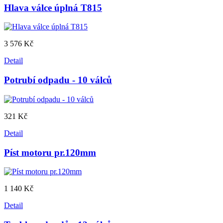
Hlava válce úplná T815
3 576 Kč
Detail
Potrubí odpadu - 10 válců
321 Kč
Detail
Píst motoru pr.120mm
1 140 Kč
Detail