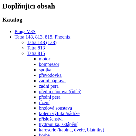
Doplňující obsah
Katalog
Praga V3S
Tatra 148, 813, 815, Phoenix
Tatra 148 (138)
Tatra 813
Tatra 815
motor
kompresor
spojka
převodovka
zadní náprava
zadní pera
přední náprava (řídící)
přední pera
řízení
brzdová soustava
kolem výfuku/nádrže
příslušenství
hydraulika, sklápění
karoserie (kabina, dveře, blatníky)
korba