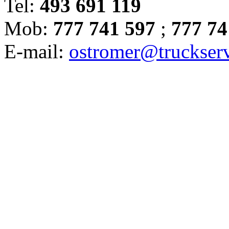
Tel:
493 691 119
Mob:
777 741 597
;
777 74
E-mail:
ostromer@truckserv