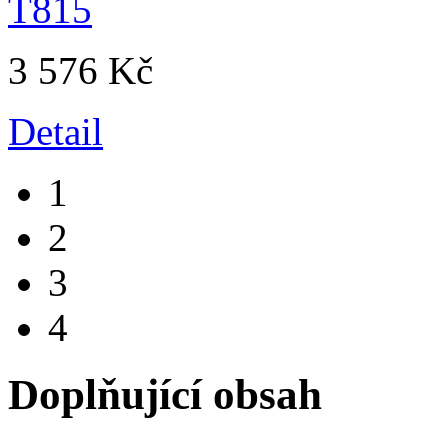
3 576 Kč
Detail
1
2
3
4
Doplňující obsah