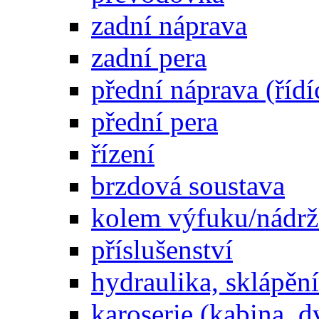
zadní náprava
zadní pera
přední náprava (řídí
přední pera
řízení
brzdová soustava
kolem výfuku/nádrž
příslušenství
hydraulika, sklápění
karoserie (kabina, d