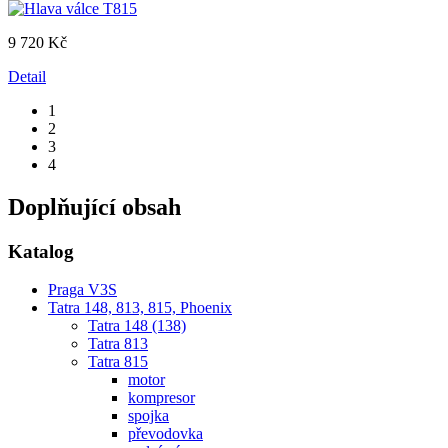
9 720 Kč
Detail
1
2
3
4
Doplňující obsah
Katalog
Praga V3S
Tatra 148, 813, 815, Phoenix
Tatra 148 (138)
Tatra 813
Tatra 815
motor
kompresor
spojka
převodovka