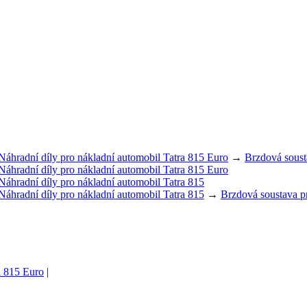
Náhradní díly pro nákladní automobil Tatra 815 Euro
→
Brzdová soust
Náhradní díly pro nákladní automobil Tatra 815 Euro
Náhradní díly pro nákladní automobil Tatra 815
Náhradní díly pro nákladní automobil Tatra 815
→
Brzdová soustava p
ra 815 Euro
|