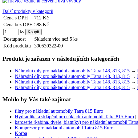
Další produkty v kategorii
Cena s DPH
712 Kč
Cena bez DPH
588 Kč
ks
Dostupnost
Skladem více než 5 ks
Kód produktu
390530322-00
Produkt je zařazen v následujících kategoriích
Náhradní díly pro nákladní automobily Tatra 148, 813, 815
→
Náhradní díly pro nákladní automobily Tatra 148, 813, 815
→
Náhradní díly pro nákladní automobily Tatra 148, 813, 815
→
Náhradní díly pro nákladní automobily Tatra 148, 813, 815
→
Mohlo by Vás také zajímat
filtry pro nákladní automobily Tatra 815 Euro
|
Hydraulika a sklápění pro nákladní automobil Tatra 815 Euro
|
karoserie (kabina, dveře, blatníky) pro nákladní automobil Tat
Kompresor pro nákladní automobil Tatra 815 Euro
|
Korba
|