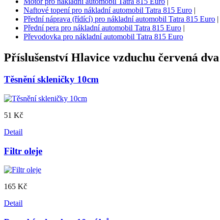
Motor pro nákladní automobil Tatra 815 Euro
|
Naftové topení pro nákladní automobil Tatra 815 Euro
|
Přední náprava (řídící) pro nákladní automobil Tatra 815 Euro
|
Přední pera pro nákladní automobil Tatra 815 Euro
|
Převodovka pro nákladní automobil Tatra 815 Euro
Příslušenství
Hlavice vzduchu červená dva
Těsnění skleničky 10cm
51 Kč
Detail
Filtr oleje
165 Kč
Detail