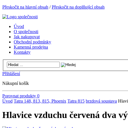
Přeskočit na hlavní obsah
/
Přeskočit na doplňující obsah
Úvod
O společnosti
Jak nakupovat
Obchodní podmínky
Kamenná prodejna
Kontakty
Přihlášení
Nákupní košík
Porovnat produkty
0
Úvod
Tatra 148, 813, 815, Phoenix
Tatra 815
brzdová soustava
Hlav
Hlavice vzduchu červená dva v