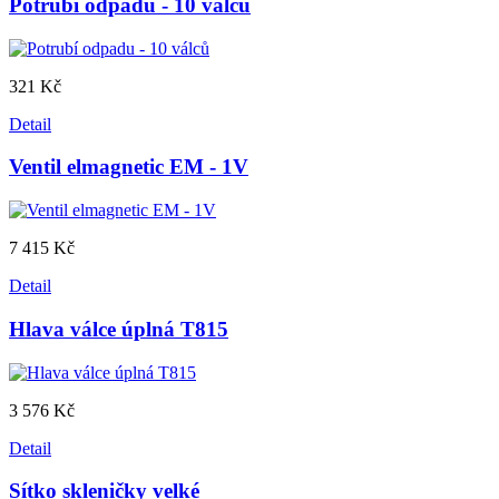
Potrubí odpadu - 10 válců
321 Kč
Detail
Ventil elmagnetic EM - 1V
7 415 Kč
Detail
Hlava válce úplná T815
3 576 Kč
Detail
Sítko skleničky velké