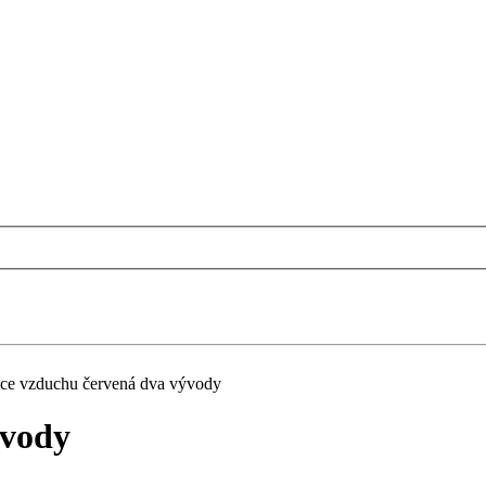
ice vzduchu červená dva vývody
ývody