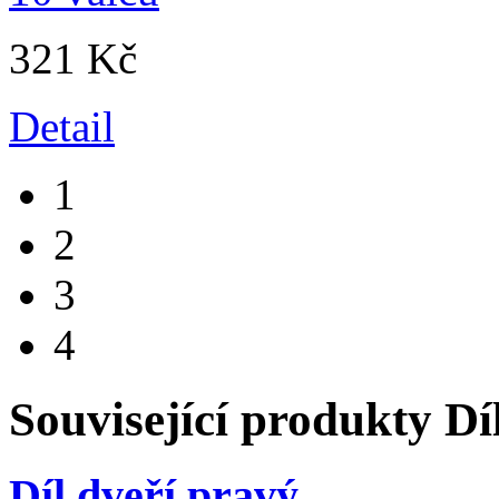
321 Kč
Detail
1
2
3
4
Související produkty
Dí
Díl dveří pravý