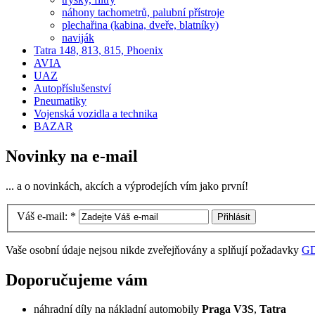
náhony tachometrů, palubní přístroje
plechařina (kabina, dveře, blatníky)
naviják
Tatra 148, 813, 815, Phoenix
AVIA
UAZ
Autopříslušenství
Pneumatiky
Vojenská vozidla a technika
BAZAR
Novinky na e-mail
... a o novinkách, akcích a výprodejích vím jako první!
Váš e-mail:
*
Vaše osobní údaje nejsou nikde zveřejňovány a splňují požadavky
G
Doporučujeme vám
náhradní díly na nákladní automobily
Praga V3S
,
Tatra