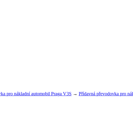
ka pro nákladní automobil Praga V3S
→
Přídavná převodovka pro ná