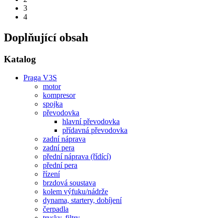
3
4
Doplňující obsah
Katalog
Praga V3S
motor
kompresor
spojka
převodovka
hlavní převodovka
přídavná převodovka
zadní náprava
zadní pera
přední náprava (řídící)
přední pera
řízení
brzdová soustava
kolem výfuku/nádrže
dynama, startery, dobíjení
čerpadla
trysky, filtry