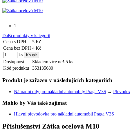
1
Další produkty v kategorii
Cena s DPH
5 Kč
Cena bez DPH
4 Kč
ks
Dostupnost
Skladem více než 5 ks
Kód produktu
353135680
Produkt je zařazen v následujících kategoriích
Náhradní díly pro nákladní automobily Praga V3S
→
Převodov
Mohlo by Vás také zajímat
Hlavní převodovka pro nákladní automobil Praga V3S
Příslušenství
Zátka ocelová M10