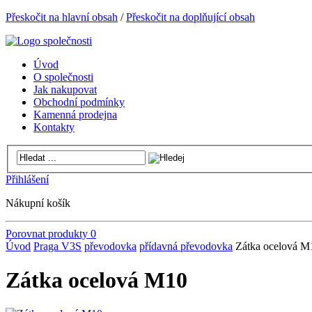
Přeskočit na hlavní obsah
/
Přeskočit na doplňující obsah
Úvod
O společnosti
Jak nakupovat
Obchodní podmínky
Kamenná prodejna
Kontakty
Přihlášení
Nákupní košík
Porovnat produkty
0
Úvod
Praga V3S
převodovka
přídavná převodovka
Zátka ocelová M
Zátka ocelová M10