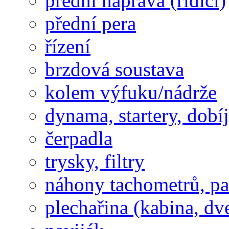
přední náprava (řídící)
přední pera
řízení
brzdová soustava
kolem výfuku/nádrže
dynama, startery, dobí
čerpadla
trysky, filtry
náhony tachometrů, pal
plechařina (kabina, dve