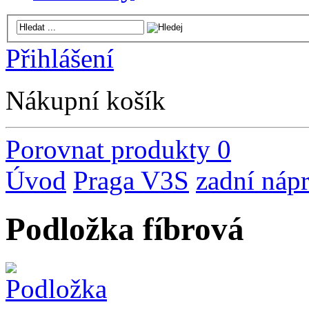
Přihlášení
Nákupní košík
Porovnat produkty
0
Úvod
Praga V3S
zadní náp
Podložka fíbrová