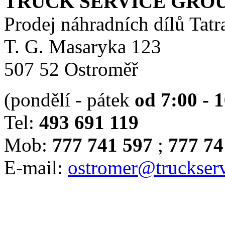
TRUCK SERVICE GROUP 
Prodej náhradních dílů Tatr
T. G. Masaryka 123
507 52 Ostroměř
(pondělí - pátek
od 7:00 - 
Tel:
493 691 119
Mob:
777 741 597
;
777 74
E-mail:
ostromer@truckserv