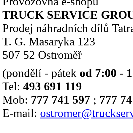
Provozovna e-shopu
TRUCK SERVICE GROUP 
Prodej náhradních dílů Tatr
T. G. Masaryka 123
507 52 Ostroměř
(pondělí - pátek
od 7:00 - 
Tel:
493 691 119
Mob:
777 741 597
;
777 74
E-mail:
ostromer@truckserv