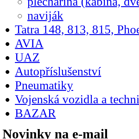
plechařina (kabina, dve
naviják
Tatra 148, 813, 815, Pho
AVIA
UAZ
Autopříslušenství
Pneumatiky
Vojenská vozidla a techn
BAZAR
Novinky na e-mail