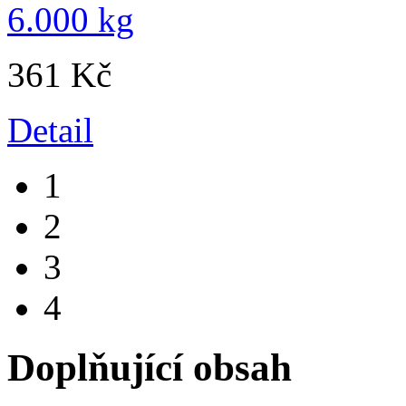
361 Kč
Detail
1
2
3
4
Doplňující obsah