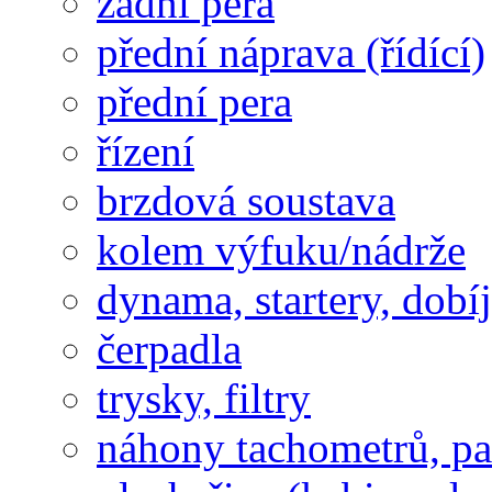
zadní pera
přední náprava (řídící)
přední pera
řízení
brzdová soustava
kolem výfuku/nádrže
dynama, startery, dobí
čerpadla
trysky, filtry
náhony tachometrů, pal