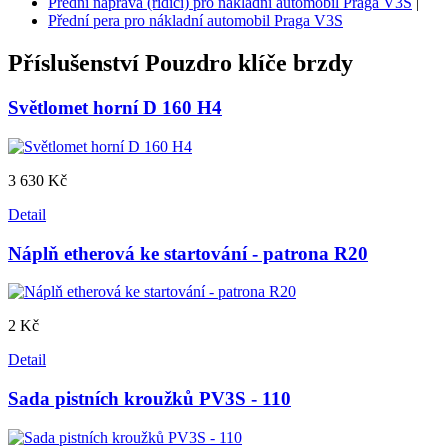
Přední náprava (řídící) pro nákladní automobil Praga V3S
|
Přední pera pro nákladní automobil Praga V3S
Příslušenství
Pouzdro klíče brzdy
Světlomet horní D 160 H4
3 630 Kč
Detail
Náplň etherová ke startování - patrona R20
2 Kč
Detail
Sada pistních kroužků PV3S - 110