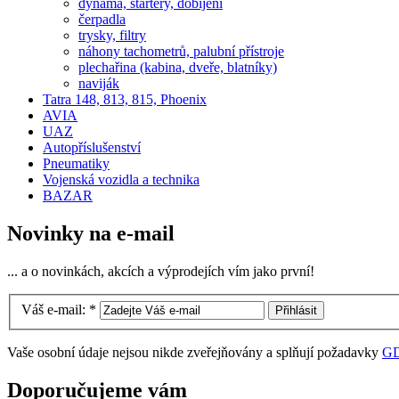
dynama, startery, dobíjení
čerpadla
trysky, filtry
náhony tachometrů, palubní přístroje
plechařina (kabina, dveře, blatníky)
naviják
Tatra 148, 813, 815, Phoenix
AVIA
UAZ
Autopříslušenství
Pneumatiky
Vojenská vozidla a technika
BAZAR
Novinky na e-mail
... a o novinkách, akcích a výprodejích vím jako první!
Váš e-mail:
*
Vaše osobní údaje nejsou nikde zveřejňovány a splňují požadavky
G
Doporučujeme vám