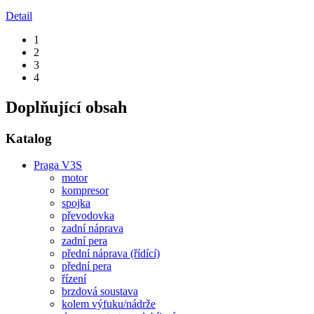
Detail
1
2
3
4
Doplňující obsah
Katalog
Praga V3S
motor
kompresor
spojka
převodovka
zadní náprava
zadní pera
přední náprava (řídící)
přední pera
řízení
brzdová soustava
kolem výfuku/nádrže