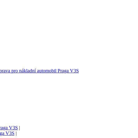
prava pro nákladní automobil Praga V3S
Praga V3S
|
raga V3S
|