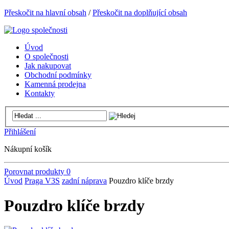
Přeskočit na hlavní obsah
/
Přeskočit na doplňující obsah
Úvod
O společnosti
Jak nakupovat
Obchodní podmínky
Kamenná prodejna
Kontakty
Přihlášení
Nákupní košík
Porovnat produkty
0
Úvod
Praga V3S
zadní náprava
Pouzdro klíče brzdy
Pouzdro klíče brzdy