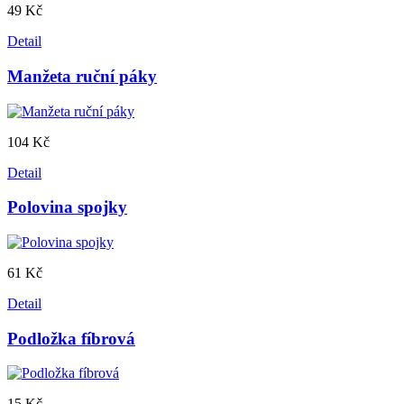
49 Kč
Detail
Manžeta ruční páky
104 Kč
Detail
Polovina spojky
61 Kč
Detail
Podložka fíbrová
15 Kč