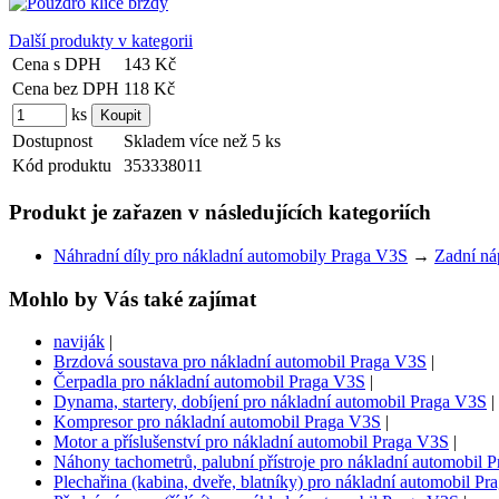
Další produkty v kategorii
Cena s DPH
143 Kč
Cena bez DPH
118 Kč
ks
Dostupnost
Skladem více než 5 ks
Kód produktu
353338011
Produkt je zařazen v následujících kategoriích
Náhradní díly pro nákladní automobily Praga V3S
→
Zadní ná
Mohlo by Vás také zajímat
naviják
|
Brzdová soustava pro nákladní automobil Praga V3S
|
Čerpadla pro nákladní automobil Praga V3S
|
Dynama, startery, dobíjení pro nákladní automobil Praga V3S
|
Kompresor pro nákladní automobil Praga V3S
|
Motor a příslušenství pro nákladní automobil Praga V3S
|
Náhony tachometrů, palubní přístroje pro nákladní automobil 
Plechařina (kabina, dveře, blatníky) pro nákladní automobil P