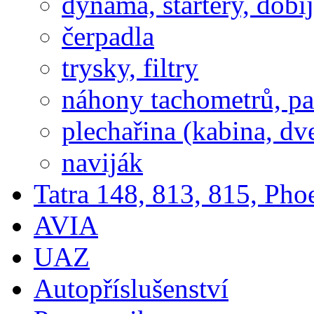
dynama, startery, dobí
čerpadla
trysky, filtry
náhony tachometrů, pal
plechařina (kabina, dve
naviják
Tatra 148, 813, 815, Pho
AVIA
UAZ
Autopříslušenství