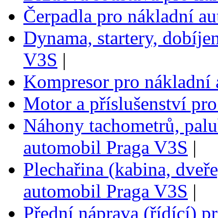
Čerpadla pro nákladní a
Dynama, startery, dobíje
V3S
|
Kompresor pro nákladní
Motor a příslušenství pr
Náhony tachometrů, palub
automobil Praga V3S
|
Plechařina (kabina, dveře
automobil Praga V3S
|
Přední náprava (řídící) 