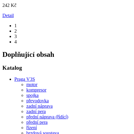
242 Kč
Detail
1
2
3
4
Doplňující obsah
Katalog
Praga V3S
motor
kompresor
spojka
převodovka
zadní náprava
zadní pera
přední náprava (řídící)
přední pera
řízení
brzdová soustava