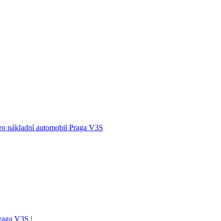
ro nákladní automobil Praga V3S
Praga V3S
|