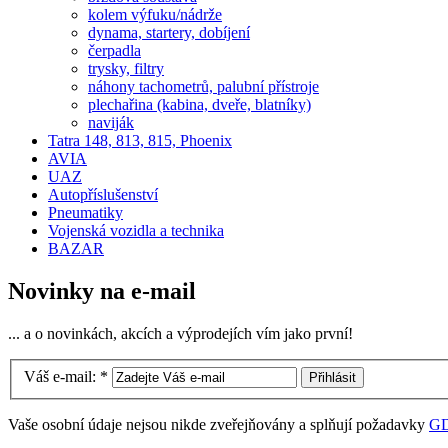
kolem výfuku/nádrže
dynama, startery, dobíjení
čerpadla
trysky, filtry
náhony tachometrů, palubní přístroje
plechařina (kabina, dveře, blatníky)
naviják
Tatra 148, 813, 815, Phoenix
AVIA
UAZ
Autopříslušenství
Pneumatiky
Vojenská vozidla a technika
BAZAR
Novinky na e-mail
... a o novinkách, akcích a výprodejích vím jako první!
Váš e-mail:
*
Vaše osobní údaje nejsou nikde zveřejňovány a splňují požadavky
G