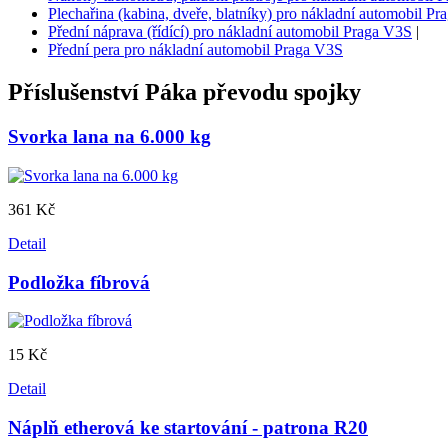
Plechařina (kabina, dveře, blatníky) pro nákladní automobil P
Přední náprava (řídící) pro nákladní automobil Praga V3S
|
Přední pera pro nákladní automobil Praga V3S
Příslušenství
Páka převodu spojky
Svorka lana na 6.000 kg
361 Kč
Detail
Podložka fíbrová
15 Kč
Detail
Náplň etherová ke startování - patrona R20