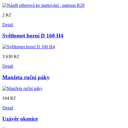
2 Kč
Detail
Světlomet horní D 160 H4
3 630 Kč
Detail
Manžeta ruční páky
104 Kč
Detail
Uzávěr okenice