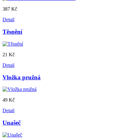
387 Kč
Detail
Těsnění
21 Kč
Detail
Vložka pružná
49 Kč
Detail
Unašeč