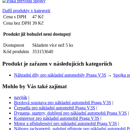
Další produkty v kategorii
Cena s DPH
47 Kč
Cena bez DPH
39 Kč
Produkt již bohužel není dostupný
Dostupnost
Skladem více než 5 ks
Kód produktu
353153640
Produkt je zařazen v následujících kategoriích
Náhradní díly pro nákladní automobily Praga V3S
→
Spojka p
Mohlo by Vás také zajímat
naviják
|
Brzdová soustava pro nákladní automobil Praga V3S
|
Čerpadla pro nákladní automobil Praga V3S
|
Dynama, startery, dobíjení pro nákladní automobil Praga V3S
|
Kompresor pro nákladní automobil Praga V3S
|
Motor a příslušenství pro nákladní automobil Praga V3S
|
Náhony tachometrů, palubní přístroje pro nákladní automobil 