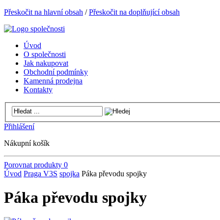
Přeskočit na hlavní obsah
/
Přeskočit na doplňující obsah
Úvod
O společnosti
Jak nakupovat
Obchodní podmínky
Kamenná prodejna
Kontakty
Přihlášení
Nákupní košík
Porovnat produkty
0
Úvod
Praga V3S
spojka
Páka převodu spojky
Páka převodu spojky