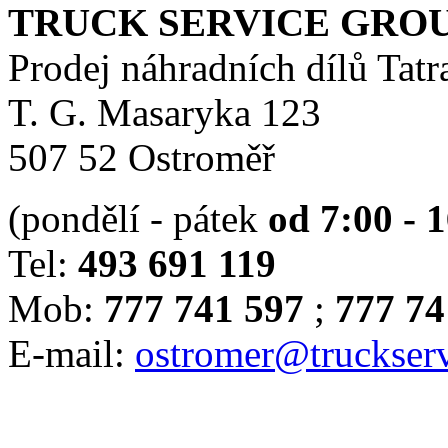
TRUCK SERVICE GROUP 
Prodej náhradních dílů Tatr
T. G. Masaryka 123
507 52 Ostroměř
(pondělí - pátek
od 7:00 - 
Tel:
493 691 119
Mob:
777 741 597
;
777 74
E-mail:
ostromer@truckserv