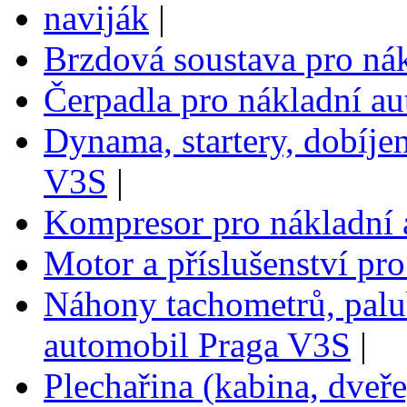
naviják
|
Brzdová soustava pro ná
Čerpadla pro nákladní a
Dynama, startery, dobíje
V3S
|
Kompresor pro nákladní
Motor a příslušenství pr
Náhony tachometrů, palub
automobil Praga V3S
|
Plechařina (kabina, dveře