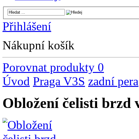
Přihlášení
Nákupní košík
Porovnat produkty
0
Úvod
Praga V3S
zadní pera
Obložení čelisti brzd 