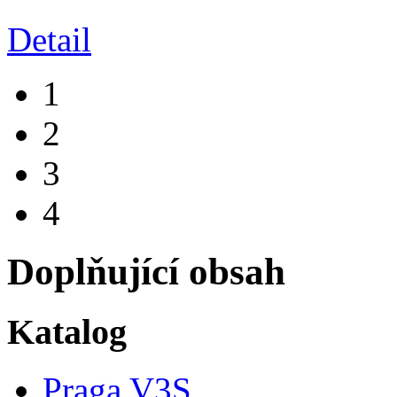
Detail
1
2
3
4
Doplňující obsah
Katalog
Praga V3S