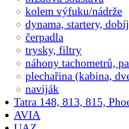
kolem výfuku/nádrže
dynama, startery, dobí
čerpadla
trysky, filtry
náhony tachometrů, pal
plechařina (kabina, dve
naviják
Tatra 148, 813, 815, Pho
AVIA
UAZ